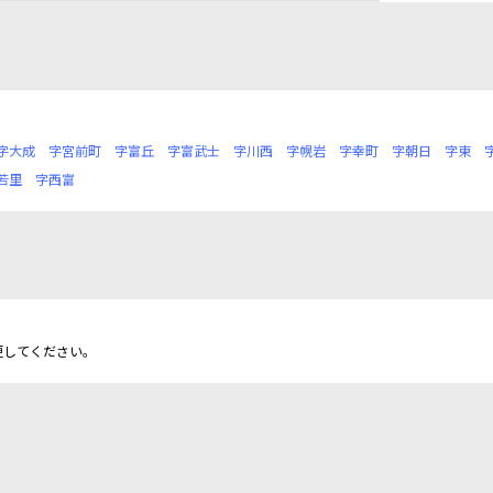
字大成
字宮前町
字富丘
字富武士
字川西
字幌岩
字幸町
字朝日
字東
若里
字西富
更してください。