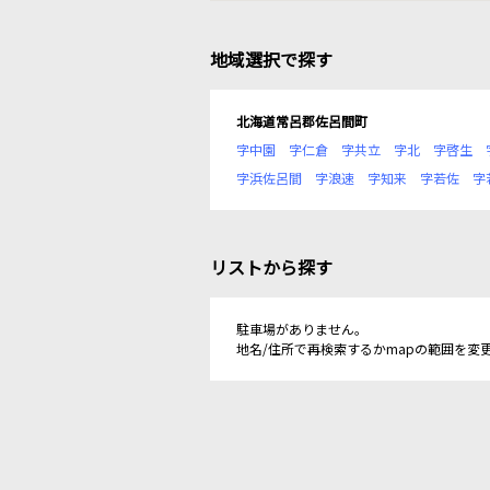
地域選択で探す
北海道常呂郡佐呂間町
字中園
字仁倉
字共立
字北
字啓生
字浜佐呂間
字浪速
字知来
字若佐
字
リストから探す
駐車場がありません。
地名/住所で再検索するかmapの範囲を変