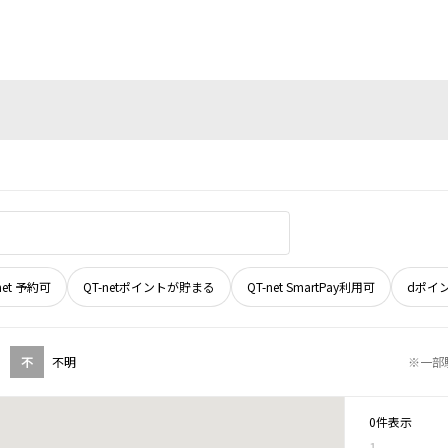
net 予約可
QT-netポイントが貯まる
QT-net SmartPay利用可
dポイ
不
不明
※一部
0件表示
1