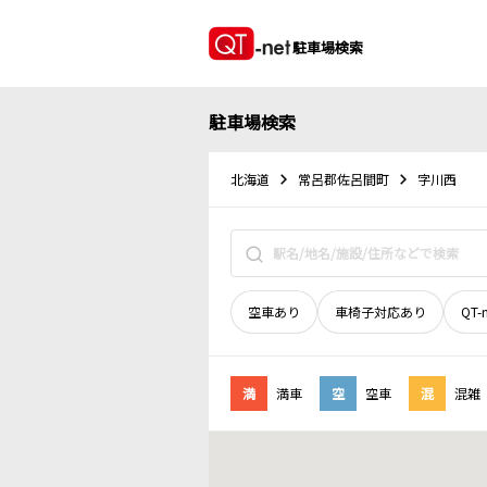
駐車場検索
駐車場検索
北海道
常呂郡佐呂間町
字川西
空車あり
車椅子対応あり
QT-
満
満車
空
空車
混
混雑