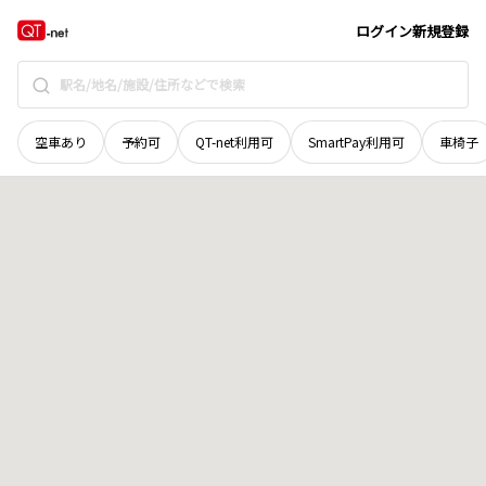
北海道
常呂郡訓子府町
字協成
地域選択で探す
ログイン
新規登録
空車あり
予約可
QT-net利用可
SmartPay利用可
車椅子