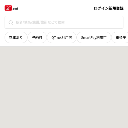
北海道
広尾郡大樹町
字萠和
地域選択で探す
ログイン
新規登録
空車あり
予約可
QT-net利用可
SmartPay利用可
車椅子