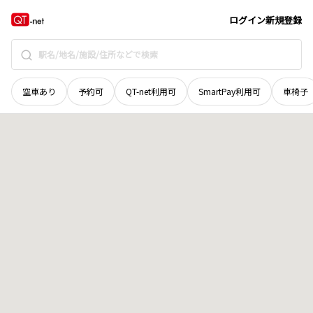
北海道
広尾郡大樹町
栄通
地域選択で探す
ログイン
新規登録
空車あり
予約可
QT-net利用可
SmartPay利用可
車椅子