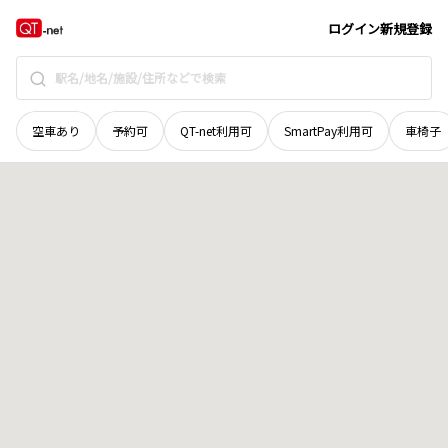
北海道
広尾郡広尾町
並木通西
地域選択で探す
ログイン
新規登録
空車あり
予約可
QT-net利用可
SmartPay利用可
車椅子