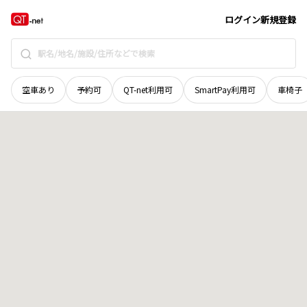
北海道
広尾郡広尾町
会所前
地域選択で探す
ログイン
新規登録
空車あり
予約可
QT-net利用可
SmartPay利用可
車椅子