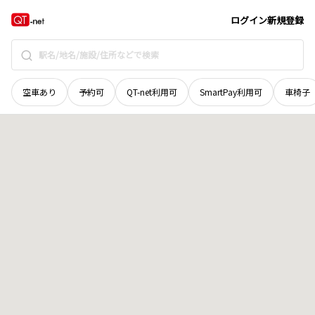
北海道
広尾郡広尾町
会所通
地域選択で探す
ログイン
新規登録
空車あり
予約可
QT-net利用可
SmartPay利用可
車椅子