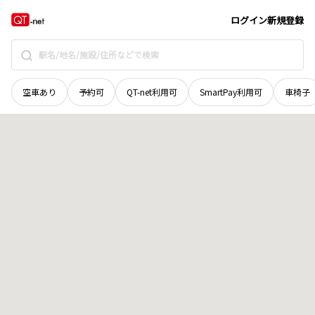
北海道
広尾郡広尾町
字豊似
地域選択で探す
ログイン
新規登録
空車あり
予約可
QT-net利用可
SmartPay利用可
車椅子