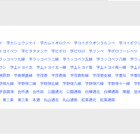
イ
字カシュウンナイ
字カムイオロクベ
字コイポクオシラルンベ
字コイポク
トヨイベツ
字ビタタヌンケ
字ビボロ
字ピロロ
字フンベ
字ポロフーレベツ
ラッコベツ九線
字ラッコベツ二線
字ラッコベツ五線
字ラッコベツ八線
字ラ
ウシ
字上トヨイ北
字上トヨイ北一線
字上トヨイ南
字上トヨイ南一線
字上
幌原野
字美幌基線
字茂寄
字茂寄南
字茂寄幹線
字茂寄支線
字豊似
字豊
野塚九線
字野塚二線
字野塚五線
字野塚八線
字野塚六線
字野塚十一線
字
字音調津
会所通
会所前
公園通北
公園通南
白樺通北
白樺通南
陣屋
並
東二条
東三条
本通
丸山通北
丸山通南
紅葉通北
紅葉通南