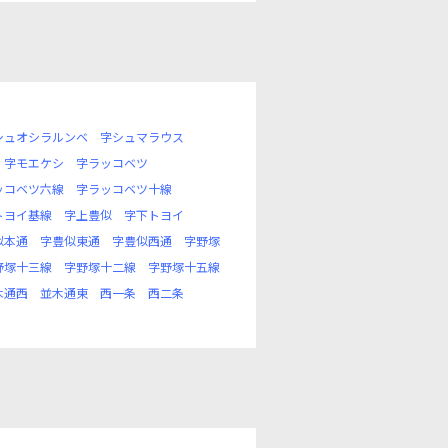
シュオシラルンベ
字シュマラウス
字モエケシ
字ラッコベツ
ッコベツ六線
字ラッコベツ十線
トヨイ基線
字上豊似
字下トヨイ
似本通
字豊似東通
字豊似西通
字野塚
野塚十三線
字野塚十二線
字野塚十五線
木通西
並木通東
西一条
西二条