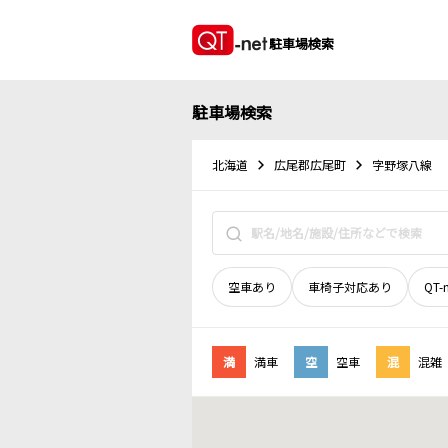
駐車場検索
駐車場検索
北海道
広尾郡広尾町
字野塚八線
空車あり
車椅子対応あり
QT-
満
満車
空
空車
混
混雑