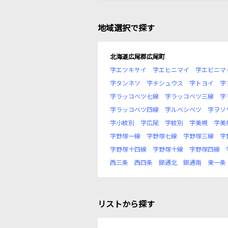
地域選択で探す
北海道広尾郡広尾町
字エツキサイ
字エヒニマイ
字エビニマ
字タンネソ
字チシュウス
字トヨイ
字
字ラッコベツ七線
字ラッコベツ三線
字
字ラッコベツ四線
字ルベシベツ
字ヲソ
字小紋別
字広尾
字紋別
字美幌
字美
字野塚一線
字野塚七線
字野塚三線
字
字野塚十四線
字野塚十線
字野塚四線
西三条
西四条
錦通北
錦通南
東一条
リストから探す