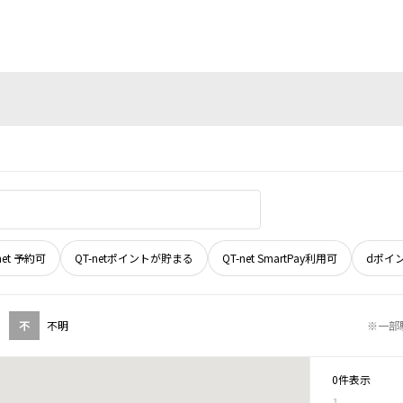
net 予約可
QT-netポイントが貯まる
QT-net SmartPay利用可
dポイ
不
不明
※一部
0件表示
1