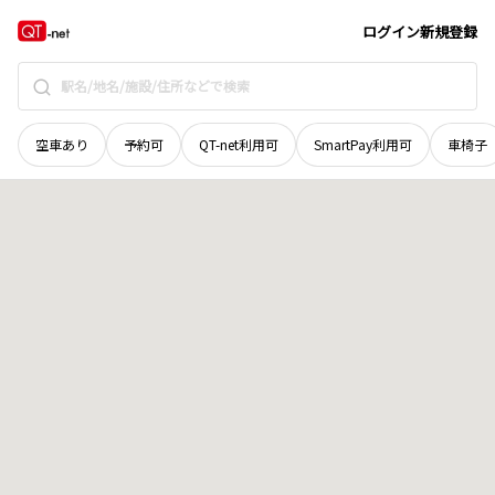
北海道
広尾郡広尾町
紅葉通南
地域選択で探す
ログイン
新規登録
空車あり
予約可
QT-net利用可
SmartPay利用可
車椅子