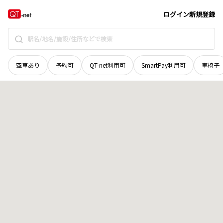
北海道
斜里郡小清水町
元町
地域選択で探す
ログイン
新規登録
空車あり
予約可
QT-net利用可
SmartPay利用可
車椅子