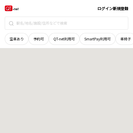
北海道
斜里郡斜里町
字三井
地域選択で探す
ログイン
新規登録
空車あり
予約可
QT-net利用可
SmartPay利用可
車椅子