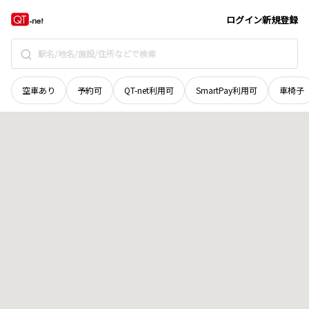
北海道
斜里郡清里町
水元町
地域選択で探す
ログイン
新規登録
空車あり
予約可
QT-net利用可
SmartPay利用可
車椅子