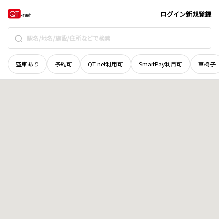
北海道
日高郡新ひだか町
三石福畑
地域選択で探す
ログイン
新規登録
空車あり
予約可
QT-net利用可
SmartPay利用可
車椅子