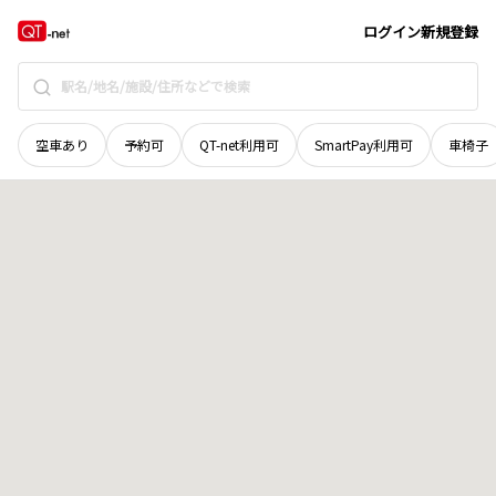
北海道
日高郡新ひだか町
三石鳧舞
地域選択で探す
ログイン
新規登録
空車あり
予約可
QT-net利用可
SmartPay利用可
車椅子