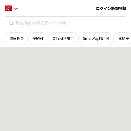
北海道
旭川市
三条西
地域選択で探す
ログイン
新規登録
空車あり
予約可
QT-net利用可
SmartPay利用可
車椅子