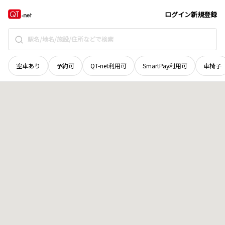
北海道
旭川市
六条西
地域選択で探す
ログイン
新規登録
空車あり
予約可
QT-net利用可
SmartPay利用可
車椅子