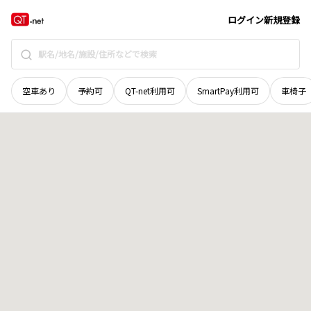
北海道
旭川市
南が丘
地域選択で探す
ログイン
新規登録
空車あり
予約可
QT-net利用可
SmartPay利用可
車椅子