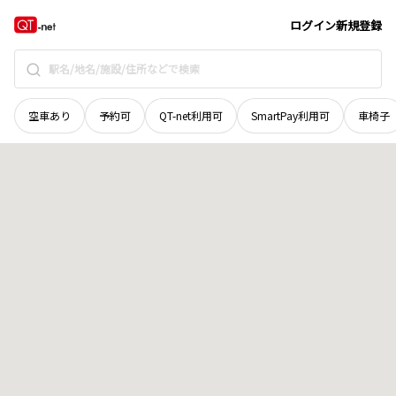
北海道
旭川市
大町三条
地域選択で探す
ログイン
新規登録
空車あり
予約可
QT-net利用可
SmartPay利用可
車椅子