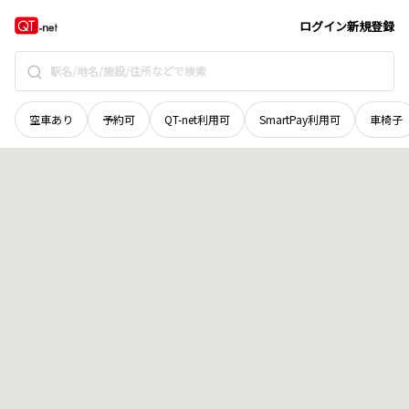
北海道
旭川市
字近文八線
地域選択で探す
ログイン
新規登録
空車あり
予約可
QT-net利用可
SmartPay利用可
車椅子