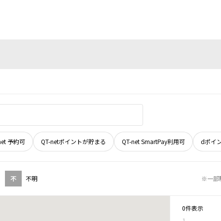
net 予約可
QT-netポイントが貯まる
QT-net SmartPay利用可
dポイ
不
不明
※一部
0件表示
1