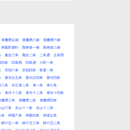
東鷹栖五線
東鷹栖八線
東鷹栖六線
神居町御料
西神楽一線
西神楽三線
条
亀吉三条
亀吉二条
二条通
五条西
場四条
四条西
四条通
大町一条
条
忠和六条
忠和四条
新富一条
条
春光台五条
春光台四条
春光四条
東三条
末広東二条
東一条
東七条
条
東光十三条
東光十二条
東光十四条
東鷹栖三条
東鷹栖二条
東鷹栖四条
永山六条
永山十一条
永山十二条
八条
神居六条
神居四条
神楽五条
緑が丘一条
緑が丘三条
緑が丘二条