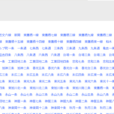
近文六線
新開
東鷹栖一線
東鷹栖七線
東鷹栖三線
東鷹栖九線
東鷹栖二線
線
東鷹栖十五線
東鷹栖十四線
東鷹栖十線
東鷹栖四線
東鷹栖東一線
柏木
ルプ町一条
一条通
七条西
七条通
三条西
三条通
九条西
九条通
亀吉一
住吉四条
八条西
八条通
六条西
六条通
台場一条
台場三条
台場二条
台
一条
工業団地三条
工業団地二条
工業団地四条
忠和七条
忠和三条
忠和五
旭神三条
旭神二条
春光五条
春光六条
春光台一条
春光台三条
春光台二
広三条
末広二条
末広五条
末広八条
末広六条
末広四条
末広東一条
末広
七条
東光三条
東光九条
東光二条
東光五条
東光八条
東光六条
東光十一
四条
東旭川北一条
東旭川北二条
東旭川南一条
東旭川南二条
東鷹栖一条
条
永山一条
永山七条
永山三条
永山九条
永山二条
永山五条
永山八条
団地二条
神居一条
神居七条
神居三条
神居九条
神居二条
神居五条
神居
八条
神楽岡十一条
神楽岡十二条
神楽岡十条
秋月一条
秋月三条
秋月二条