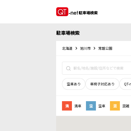
駐車場検索
駐車場検索
北海道
旭川市
常磐公園
空車あり
車椅子対応あり
QT-
満
満車
空
空車
混
混雑