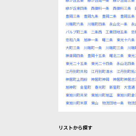
緑が丘五条
緑が丘南一条
緑が丘南三条
緑が丘東四条
西御料一条
西御料三条
豊岡三条
豊岡九条
豊岡二条
豊岡五条
川端町六条
川端町四条
永山北一条
永
パルプ町二条
二条西
工業団地五条
忠
忠和八条
旭神一条
曙二条
東光十六条
大町三条
川端町一条
川端町三条
川端
神楽岡四条
豊岡十五条
曙北二条
東光
東光二十五条
東光二十四条
永山北四条
江丹別町共和
江丹別町清水
江丹別町拓
神居町上雨紛
神居町神岡
神居町神居古
旭神町
金星町
春光町
新星町
大雪通
東旭川町共栄
東旭川町旭正
東旭川町倉
東旭川町米原
東山
物流団地一条
物流
リストから探す