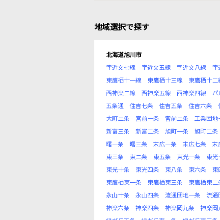
地域選択で探す
北海道旭川市
字近文七線
字近文五線
字近文八線
字
東鷹栖十一線
東鷹栖十三線
東鷹栖十二
西神楽二線
西神楽五線
西神楽四線
パ
五条通
住吉七条
住吉五条
住吉六条
大町二条
宮前一条
宮前二条
工業団地
新富三条
新富二条
旭町一条
旭町二条
曙一条
曙三条
末広一条
末広七条
末
東三条
東二条
東五条
東光一条
東光
東光十条
東光四条
東八条
東六条
東
東鷹栖東一条
東鷹栖東三条
東鷹栖東二
永山十条
永山四条
流通団地一条
流通
神楽六条
神楽四条
神楽岡九条
神楽岡