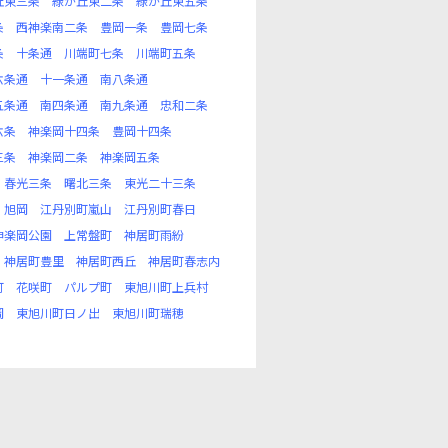
丘東三条
緑が丘東二条
緑が丘東五条
条
西神楽南二条
豊岡一条
豊岡七条
条
十条通
川端町七条
川端町五条
六条通
十一条通
南八条通
五条通
南四条通
南九条通
忠和二条
六条
神楽岡十四条
豊岡十四条
三条
神楽岡二条
神楽岡五条
春光三条
曙北三条
東光二十三条
旭岡
江丹別町嵐山
江丹別町春日
神楽岡公園
上常盤町
神居町雨紛
神居町豊里
神居町西丘
神居町春志内
町
花咲町
パルプ町
東旭川町上兵村
岡
東旭川町日ノ出
東旭川町瑞穂