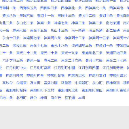
緑が丘南二条
緑が丘南五条
緑が丘南四条
緑が丘四条
緑が丘東一条
緑が
西御料二条
西御料五条
西御料四条
西神楽北一条
西神楽北二条
西神楽南一
豊岡八条
豊岡六条
豊岡十一条
豊岡十三条
豊岡十二条
豊岡十条
豊岡四
山北三条
永山北二条
神楽一条
神楽七条
神楽三条
神楽二条
南七条通
南
和一条
春光七条
東光十五条
永山十三条
南一条通
南三条通
南二条通
南
永山十四条
神楽岡七条
神楽岡六条
神楽岡十三条
神楽岡十五条
神楽岡十
町二条
忠和九条
東光十七条
東光十八条
流通団地三条
神楽岡一条
神楽岡
二十一条
東光二十二条
東光二十条
東光十九条
東旭川北三条
流通団地四条
パルプ町三条
春光一条
春光二条
東光二十六条
豊岡十六条
東光二十七条
北
江丹別町中央
江丹別町富原
江丹別町中園
江丹別町西里
江丹別町芳野
潭
神居町共栄
神居町神華
神居町台場
神居町忠和
神居町富岡
神居町富沢
高砂台
台場東
近文町
常磐公園
常盤通
中常盤町
永山町
西神楽南
錦
沼
東旭川町桜岡
東旭川町下兵村
東旭川町忠別
東旭川町豊田
東旭川町東桜
団地二条
北門町
緑台
緑町
南が丘
宮下通
本町