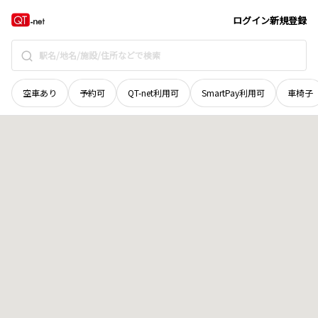
北海道
旭川市
忠和一条
地域選択で探す
ログイン
新規登録
空車あり
予約可
QT-net利用可
SmartPay利用可
車椅子