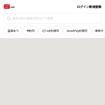
北海道
旭川市
忠和二条
地域選択で探す
ログイン
新規登録
空車あり
予約可
QT-net利用可
SmartPay利用可
車椅子