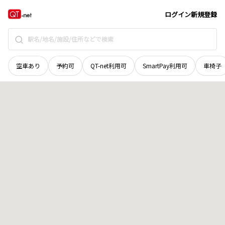
北海道
旭川市
旭町一条
地域選択で探す
ログイン
新規登録
空車あり
予約可
QT-net利用可
SmartPay利用可
車椅子