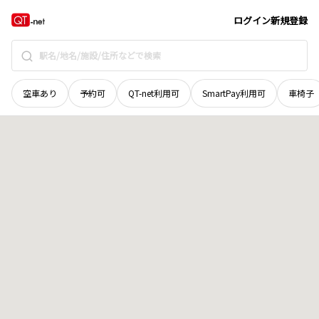
北海道
旭川市
春光三条
地域選択で探す
ログイン
新規登録
空車あり
予約可
QT-net利用可
SmartPay利用可
車椅子