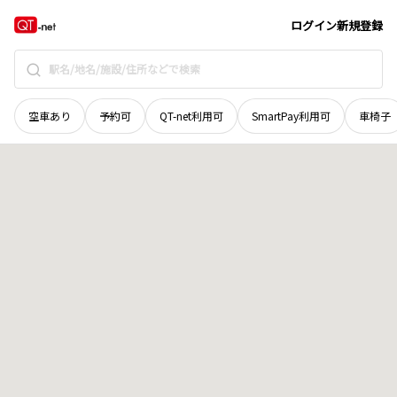
北海道
旭川市
曙北二条
地域選択で探す
ログイン
新規登録
空車あり
予約可
QT-net利用可
SmartPay利用可
車椅子