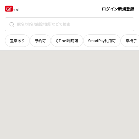
北海道
旭川市
東光五条
地域選択で探す
ログイン
新規登録
空車あり
予約可
QT-net利用可
SmartPay利用可
車椅子