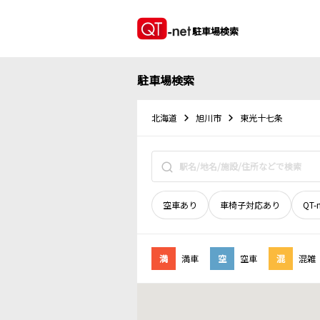
駐車場検索
駐車場検索
北海道
旭川市
東光十七条
空車あり
車椅子対応あり
QT-
満
満車
空
空車
混
混雑