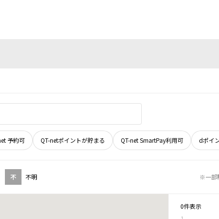
net 予約可
QT-netポイントが貯まる
QT-net SmartPay利用可
dポイ
不
不明
※一部
0件表示
1