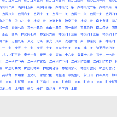
緑が丘南二条
緑が丘南五条
緑が丘南四条
緑が丘四条
緑が丘東一条
緑が
西御料二条
西御料五条
西御料四条
西神楽北一条
西神楽北二条
西神楽南一
豊岡八条
豊岡六条
豊岡十一条
豊岡十三条
豊岡十二条
豊岡十条
豊岡四
山北三条
永山北二条
神楽一条
神楽七条
神楽三条
神楽二条
南七条通
南
和一条
春光七条
東光十五条
永山十三条
南一条通
南三条通
南二条通
南
永山十四条
神楽岡七条
神楽岡六条
神楽岡十三条
神楽岡十五条
神楽岡十
町二条
忠和九条
東光十七条
東光十八条
流通団地三条
神楽岡一条
神楽岡
二十一条
東光二十二条
東光二十条
東光十九条
東旭川北三条
流通団地四条
パルプ町三条
春光一条
春光二条
東光二十六条
豊岡十六条
東光二十七条
北
江丹別町中央
江丹別町富原
江丹別町中園
江丹別町西里
江丹別町芳野
潭
神居町共栄
神居町神華
神居町台場
神居町忠和
神居町富岡
神居町富沢
高砂台
台場東
近文町
常磐公園
常盤通
中常盤町
永山町
西神楽南
錦
沼
東旭川町桜岡
東旭川町下兵村
東旭川町忠別
東旭川町豊田
東旭川町東桜
団地二条
北門町
緑台
緑町
南が丘
宮下通
本町