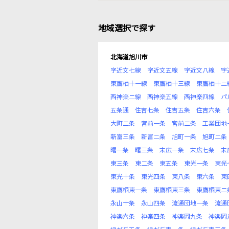
地域選択で探す
北海道旭川市
字近文七線
字近文五線
字近文八線
字
東鷹栖十一線
東鷹栖十三線
東鷹栖十二
西神楽二線
西神楽五線
西神楽四線
パ
五条通
住吉七条
住吉五条
住吉六条
大町二条
宮前一条
宮前二条
工業団地
新富三条
新富二条
旭町一条
旭町二条
曙一条
曙三条
末広一条
末広七条
末
東三条
東二条
東五条
東光一条
東光
東光十条
東光四条
東八条
東六条
東
東鷹栖東一条
東鷹栖東三条
東鷹栖東二
永山十条
永山四条
流通団地一条
流通
神楽六条
神楽四条
神楽岡九条
神楽岡