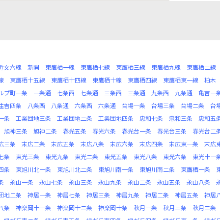
近文六線
新開
東鷹栖一線
東鷹栖七線
東鷹栖三線
東鷹栖九線
東鷹栖二線
線
東鷹栖十五線
東鷹栖十四線
東鷹栖十線
東鷹栖四線
東鷹栖東一線
柏木
ルプ町一条
一条通
七条西
七条通
三条西
三条通
九条西
九条通
亀吉一
住吉四条
八条西
八条通
六条西
六条通
台場一条
台場三条
台場二条
台
一条
工業団地三条
工業団地二条
工業団地四条
忠和七条
忠和三条
忠和五
旭神三条
旭神二条
春光五条
春光六条
春光台一条
春光台三条
春光台二
広三条
末広二条
末広五条
末広八条
末広六条
末広四条
末広東一条
末広
七条
東光三条
東光九条
東光二条
東光五条
東光八条
東光六条
東光十一
四条
東旭川北一条
東旭川北二条
東旭川南一条
東旭川南二条
東鷹栖一条
条
永山一条
永山七条
永山三条
永山九条
永山二条
永山五条
永山八条
団地二条
神居一条
神居七条
神居三条
神居九条
神居二条
神居五条
神居
八条
神楽岡十一条
神楽岡十二条
神楽岡十条
秋月一条
秋月三条
秋月二条