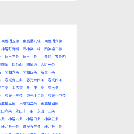
東鷹栖五線
東鷹栖八線
東鷹栖六線
神居町御料
西神楽一線
西神楽三線
条
亀吉三条
亀吉二条
二条通
五条西
場四条
四条西
四条通
大町一条
条
忠和六条
忠和四条
新富一条
条
春光台五条
春光台四条
春光四条
東三条
末広東二条
東一条
東七条
条
東光十三条
東光十二条
東光十四条
東鷹栖三条
東鷹栖二条
東鷹栖四条
永山六条
永山十一条
永山十二条
八条
神居六条
神居四条
神楽五条
緑が丘一条
緑が丘三条
緑が丘二条