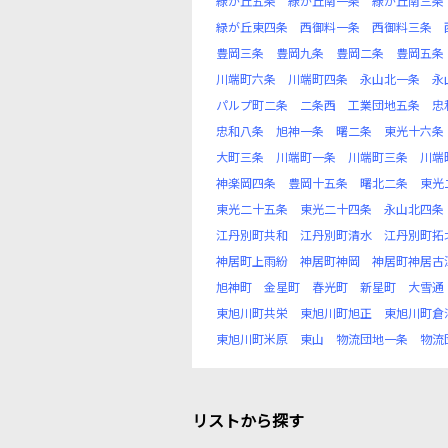
緑が丘五条
緑が丘南一条
緑が丘南三条
緑が丘東四条
西御料一条
西御料三条
豊岡三条
豊岡九条
豊岡二条
豊岡五条
川端町六条
川端町四条
永山北一条
永
パルプ町二条
二条西
工業団地五条
忠
忠和八条
旭神一条
曙二条
東光十六条
大町三条
川端町一条
川端町三条
川端
神楽岡四条
豊岡十五条
曙北二条
東光
東光二十五条
東光二十四条
永山北四条
江丹別町共和
江丹別町清水
江丹別町拓
神居町上雨紛
神居町神岡
神居町神居古
旭神町
金星町
春光町
新星町
大雪通
東旭川町共栄
東旭川町旭正
東旭川町倉
東旭川町米原
東山
物流団地一条
物流
リストから探す