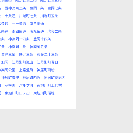
丘東三条
緑が丘東二条
緑が丘東五条
条
西神楽南二条
豊岡一条
豊岡七条
条
十条通
川端町七条
川端町五条
六条通
十一条通
南八条通
五条通
南四条通
南九条通
忠和二条
六条
神楽岡十四条
豊岡十四条
三条
神楽岡二条
神楽岡五条
春光三条
曙北三条
東光二十三条
旭岡
江丹別町嵐山
江丹別町春日
神楽岡公園
上常盤町
神居町雨紛
神居町豊里
神居町西丘
神居町春志内
町
花咲町
パルプ町
東旭川町上兵村
岡
東旭川町日ノ出
東旭川町瑞穂