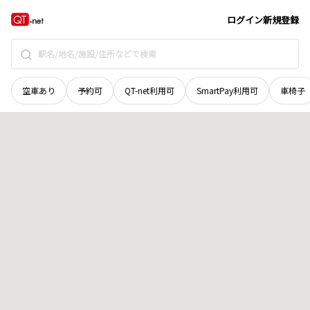
北海道
旭川市
東山
地域選択で探す
ログイン
新規登録
空車あり
予約可
QT-net利用可
SmartPay利用可
車椅子