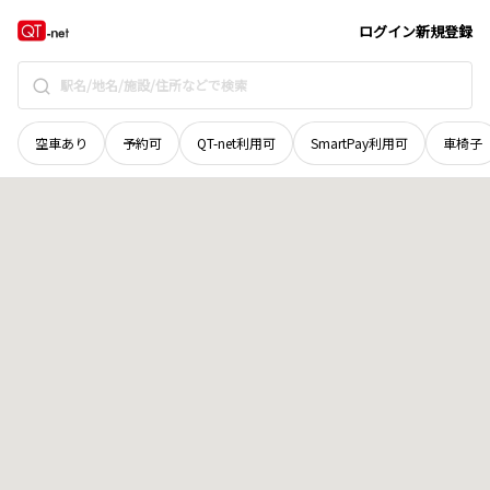
北海道
旭川市
永山北二条
地域選択で探す
ログイン
新規登録
空車あり
予約可
QT-net利用可
SmartPay利用可
車椅子