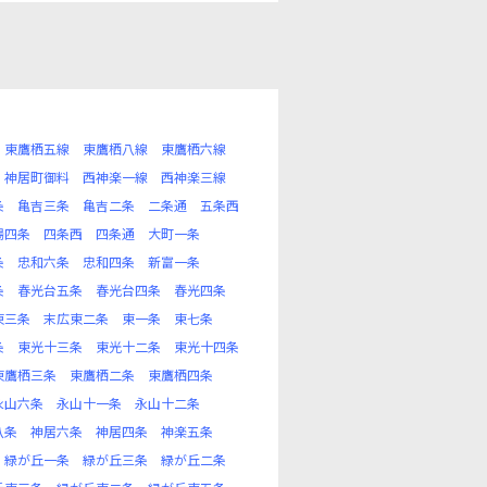
東鷹栖五線
東鷹栖八線
東鷹栖六線
神居町御料
西神楽一線
西神楽三線
条
亀吉三条
亀吉二条
二条通
五条西
場四条
四条西
四条通
大町一条
条
忠和六条
忠和四条
新富一条
条
春光台五条
春光台四条
春光四条
東三条
末広東二条
東一条
東七条
条
東光十三条
東光十二条
東光十四条
東鷹栖三条
東鷹栖二条
東鷹栖四条
永山六条
永山十一条
永山十二条
八条
神居六条
神居四条
神楽五条
緑が丘一条
緑が丘三条
緑が丘二条