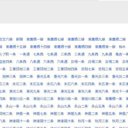
近文六線
新開
東鷹栖一線
東鷹栖七線
東鷹栖三線
東鷹栖九線
東鷹栖二線
線
東鷹栖十五線
東鷹栖十四線
東鷹栖十線
東鷹栖四線
東鷹栖東一線
柏木
ルプ町一条
一条通
七条西
七条通
三条西
三条通
九条西
九条通
亀吉一
住吉四条
八条西
八条通
六条西
六条通
台場一条
台場三条
台場二条
台
一条
工業団地三条
工業団地二条
工業団地四条
忠和七条
忠和三条
忠和五
旭神三条
旭神二条
春光五条
春光六条
春光台一条
春光台三条
春光台二
広三条
末広二条
末広五条
末広八条
末広六条
末広四条
末広東一条
末広
七条
東光三条
東光九条
東光二条
東光五条
東光八条
東光六条
東光十一
四条
東旭川北一条
東旭川北二条
東旭川南一条
東旭川南二条
東鷹栖一条
条
永山一条
永山七条
永山三条
永山九条
永山二条
永山五条
永山八条
団地二条
神居一条
神居七条
神居三条
神居九条
神居二条
神居五条
神居
八条
神楽岡十一条
神楽岡十二条
神楽岡十条
秋月一条
秋月三条
秋月二条