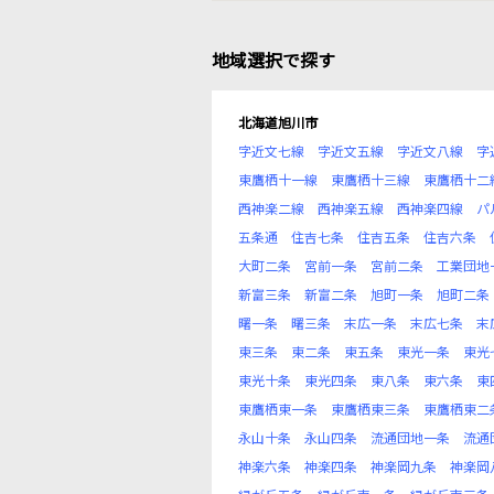
地域選択で探す
北海道旭川市
字近文七線
字近文五線
字近文八線
字
東鷹栖十一線
東鷹栖十三線
東鷹栖十二
西神楽二線
西神楽五線
西神楽四線
パ
五条通
住吉七条
住吉五条
住吉六条
大町二条
宮前一条
宮前二条
工業団地
新富三条
新富二条
旭町一条
旭町二条
曙一条
曙三条
末広一条
末広七条
末
東三条
東二条
東五条
東光一条
東光
東光十条
東光四条
東八条
東六条
東
東鷹栖東一条
東鷹栖東三条
東鷹栖東二
永山十条
永山四条
流通団地一条
流通
神楽六条
神楽四条
神楽岡九条
神楽岡