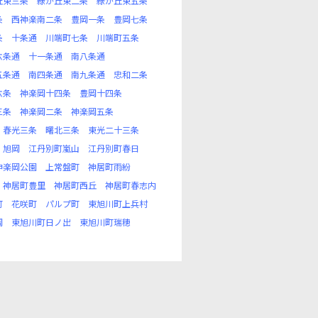
丘東三条
緑が丘東二条
緑が丘東五条
条
西神楽南二条
豊岡一条
豊岡七条
条
十条通
川端町七条
川端町五条
六条通
十一条通
南八条通
五条通
南四条通
南九条通
忠和二条
六条
神楽岡十四条
豊岡十四条
三条
神楽岡二条
神楽岡五条
春光三条
曙北三条
東光二十三条
旭岡
江丹別町嵐山
江丹別町春日
神楽岡公園
上常盤町
神居町雨紛
神居町豊里
神居町西丘
神居町春志内
町
花咲町
パルプ町
東旭川町上兵村
岡
東旭川町日ノ出
東旭川町瑞穂