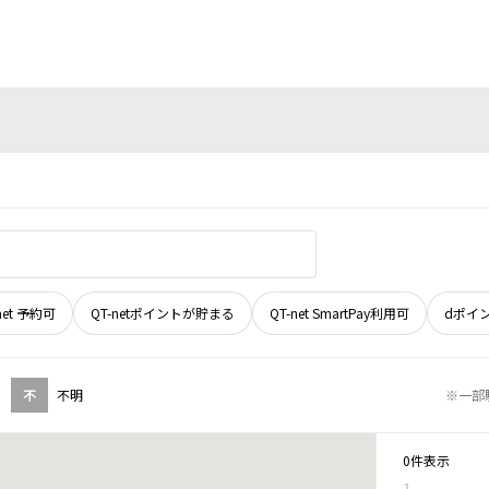
net 予約可
QT-netポイントが貯まる
QT-net SmartPay利用可
dポイ
不
不明
※一部
0件表示
1