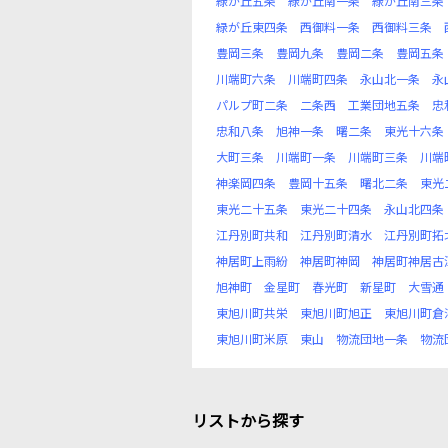
緑が丘五条
緑が丘南一条
緑が丘南三条
緑が丘東四条
西御料一条
西御料三条
豊岡三条
豊岡九条
豊岡二条
豊岡五条
川端町六条
川端町四条
永山北一条
永
パルプ町二条
二条西
工業団地五条
忠
忠和八条
旭神一条
曙二条
東光十六条
大町三条
川端町一条
川端町三条
川端
神楽岡四条
豊岡十五条
曙北二条
東光
東光二十五条
東光二十四条
永山北四条
江丹別町共和
江丹別町清水
江丹別町拓
神居町上雨紛
神居町神岡
神居町神居古
旭神町
金星町
春光町
新星町
大雪通
東旭川町共栄
東旭川町旭正
東旭川町倉
東旭川町米原
東山
物流団地一条
物流
リストから探す