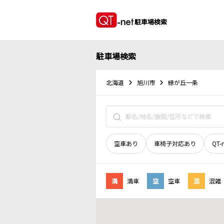
駐車場検索
駐車場検索
北海道
旭川市
緑が丘一条
空車あり
車椅子対応あり
QT-
満
満車
空
空車
混
混雑