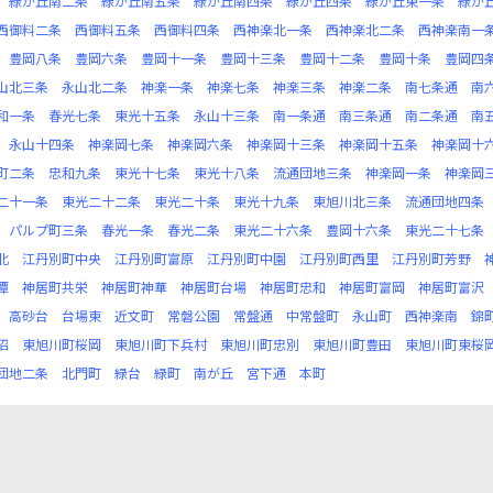
緑が丘南二条
緑が丘南五条
緑が丘南四条
緑が丘四条
緑が丘東一条
緑が
西御料二条
西御料五条
西御料四条
西神楽北一条
西神楽北二条
西神楽南一
豊岡八条
豊岡六条
豊岡十一条
豊岡十三条
豊岡十二条
豊岡十条
豊岡四
山北三条
永山北二条
神楽一条
神楽七条
神楽三条
神楽二条
南七条通
南
和一条
春光七条
東光十五条
永山十三条
南一条通
南三条通
南二条通
南
永山十四条
神楽岡七条
神楽岡六条
神楽岡十三条
神楽岡十五条
神楽岡十
町二条
忠和九条
東光十七条
東光十八条
流通団地三条
神楽岡一条
神楽岡
二十一条
東光二十二条
東光二十条
東光十九条
東旭川北三条
流通団地四条
パルプ町三条
春光一条
春光二条
東光二十六条
豊岡十六条
東光二十七条
北
江丹別町中央
江丹別町富原
江丹別町中園
江丹別町西里
江丹別町芳野
潭
神居町共栄
神居町神華
神居町台場
神居町忠和
神居町富岡
神居町富沢
高砂台
台場東
近文町
常磐公園
常盤通
中常盤町
永山町
西神楽南
錦
沼
東旭川町桜岡
東旭川町下兵村
東旭川町忠別
東旭川町豊田
東旭川町東桜
団地二条
北門町
緑台
緑町
南が丘
宮下通
本町