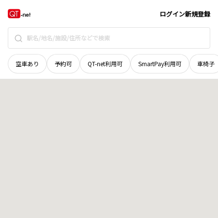
北海道
旭川市
緑が丘東五条
地域選択で探す
ログイン
新規登録
空車あり
予約可
QT-net利用可
SmartPay利用可
車椅子