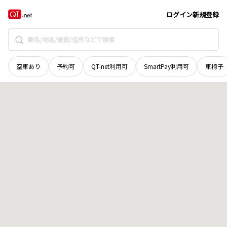
北海道
旭川市
西神楽北二条
地域選択で探す
ログイン
新規登録
空車あり
予約可
QT-net利用可
SmartPay利用可
車椅子