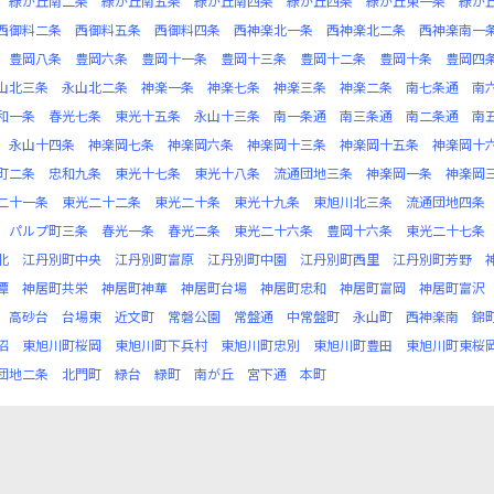
緑が丘南二条
緑が丘南五条
緑が丘南四条
緑が丘四条
緑が丘東一条
緑が
西御料二条
西御料五条
西御料四条
西神楽北一条
西神楽北二条
西神楽南一
豊岡八条
豊岡六条
豊岡十一条
豊岡十三条
豊岡十二条
豊岡十条
豊岡四
山北三条
永山北二条
神楽一条
神楽七条
神楽三条
神楽二条
南七条通
南
和一条
春光七条
東光十五条
永山十三条
南一条通
南三条通
南二条通
南
永山十四条
神楽岡七条
神楽岡六条
神楽岡十三条
神楽岡十五条
神楽岡十
町二条
忠和九条
東光十七条
東光十八条
流通団地三条
神楽岡一条
神楽岡
二十一条
東光二十二条
東光二十条
東光十九条
東旭川北三条
流通団地四条
パルプ町三条
春光一条
春光二条
東光二十六条
豊岡十六条
東光二十七条
北
江丹別町中央
江丹別町富原
江丹別町中園
江丹別町西里
江丹別町芳野
潭
神居町共栄
神居町神華
神居町台場
神居町忠和
神居町富岡
神居町富沢
高砂台
台場東
近文町
常磐公園
常盤通
中常盤町
永山町
西神楽南
錦
沼
東旭川町桜岡
東旭川町下兵村
東旭川町忠別
東旭川町豊田
東旭川町東桜
団地二条
北門町
緑台
緑町
南が丘
宮下通
本町