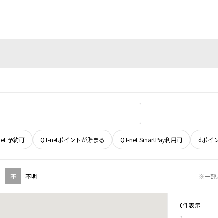
net 予約可
QT-netポイントが貯まる
QT-net SmartPay利用可
dポイ
不
不明
※一部
0件表示
1