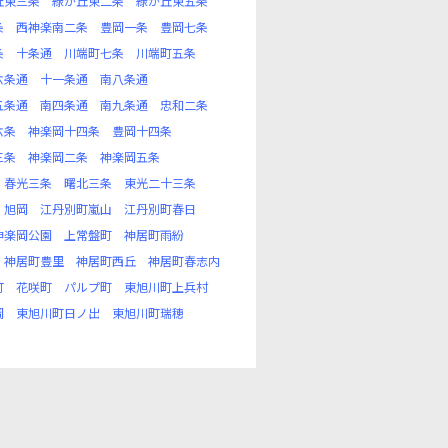
丘東三条
緑が丘東二条
緑が丘東五条
条
西神楽南二条
豊岡一条
豊岡七条
条
十条通
川端町七条
川端町五条
六条通
十一条通
南八条通
五条通
南四条通
南九条通
忠和二条
六条
神楽岡十四条
豊岡十四条
三条
神楽岡二条
神楽岡五条
春光三条
曙北三条
東光二十三条
旭岡
江丹別町嵐山
江丹別町春日
神楽岡公園
上常盤町
神居町雨紛
神居町豊里
神居町西丘
神居町春志内
町
花咲町
パルプ町
東旭川町上兵村
岡
東旭川町日ノ出
東旭川町瑞穂