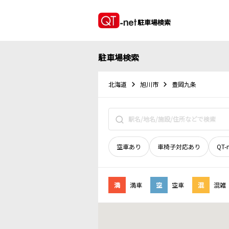
駐車場検索
駐車場検索
北海道
旭川市
豊岡九条
空車あり
車椅子対応あり
QT-
満
満車
空
空車
混
混雑