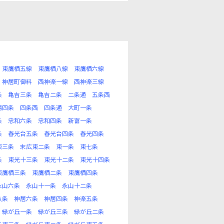
東鷹栖五線
東鷹栖八線
東鷹栖六線
神居町御料
西神楽一線
西神楽三線
条
亀吉三条
亀吉二条
二条通
五条西
場四条
四条西
四条通
大町一条
条
忠和六条
忠和四条
新富一条
条
春光台五条
春光台四条
春光四条
東三条
末広東二条
東一条
東七条
条
東光十三条
東光十二条
東光十四条
東鷹栖三条
東鷹栖二条
東鷹栖四条
永山六条
永山十一条
永山十二条
八条
神居六条
神居四条
神楽五条
緑が丘一条
緑が丘三条
緑が丘二条