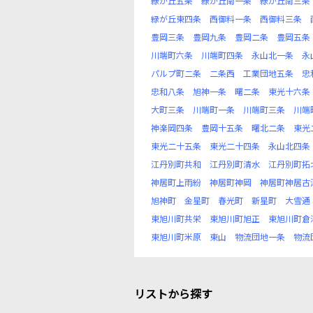
緑が丘五条
緑が丘南一条
緑が丘南三条
緑が丘東四条
西御料一条
西御料三条
豊岡三条
豊岡九条
豊岡二条
豊岡五条
川端町六条
川端町四条
永山北一条
永
パルプ町二条
二条西
工業団地五条
忠
忠和八条
旭神一条
曙二条
東光十六条
大町三条
川端町一条
川端町三条
川端
神楽岡四条
豊岡十五条
曙北二条
東光
東光二十五条
東光二十四条
永山北四条
江丹別町共和
江丹別町清水
江丹別町拓
神居町上雨紛
神居町神岡
神居町神居古
旭神町
金星町
春光町
新星町
大雪通
東旭川町共栄
東旭川町旭正
東旭川町倉
東旭川町米原
東山
物流団地一条
物流
リストから探す