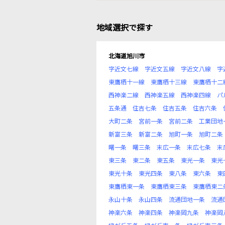
地域選択で探す
北海道旭川市
字近文七線
字近文五線
字近文八線
字
東鷹栖十一線
東鷹栖十三線
東鷹栖十二
西神楽二線
西神楽五線
西神楽四線
パ
五条通
住吉七条
住吉五条
住吉六条
大町二条
宮前一条
宮前二条
工業団地
新富三条
新富二条
旭町一条
旭町二条
曙一条
曙三条
末広一条
末広七条
末
東三条
東二条
東五条
東光一条
東光
東光十条
東光四条
東八条
東六条
東
東鷹栖東一条
東鷹栖東三条
東鷹栖東二
永山十条
永山四条
流通団地一条
流通
神楽六条
神楽四条
神楽岡九条
神楽岡