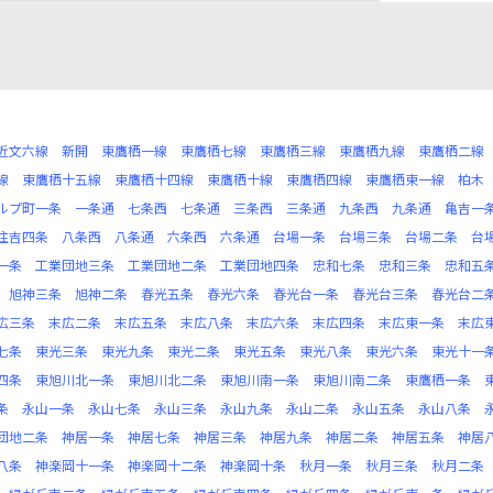
近文六線
新開
東鷹栖一線
東鷹栖七線
東鷹栖三線
東鷹栖九線
東鷹栖二線
線
東鷹栖十五線
東鷹栖十四線
東鷹栖十線
東鷹栖四線
東鷹栖東一線
柏木
ルプ町一条
一条通
七条西
七条通
三条西
三条通
九条西
九条通
亀吉一
住吉四条
八条西
八条通
六条西
六条通
台場一条
台場三条
台場二条
台
一条
工業団地三条
工業団地二条
工業団地四条
忠和七条
忠和三条
忠和五
旭神三条
旭神二条
春光五条
春光六条
春光台一条
春光台三条
春光台二
広三条
末広二条
末広五条
末広八条
末広六条
末広四条
末広東一条
末広
七条
東光三条
東光九条
東光二条
東光五条
東光八条
東光六条
東光十一
四条
東旭川北一条
東旭川北二条
東旭川南一条
東旭川南二条
東鷹栖一条
条
永山一条
永山七条
永山三条
永山九条
永山二条
永山五条
永山八条
団地二条
神居一条
神居七条
神居三条
神居九条
神居二条
神居五条
神居
八条
神楽岡十一条
神楽岡十二条
神楽岡十条
秋月一条
秋月三条
秋月二条