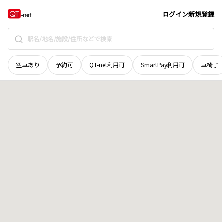
北海道
旭川市
金星町
地域選択で探す
ログイン
新規登録
空車あり
予約可
QT-net利用可
SmartPay利用可
車椅子