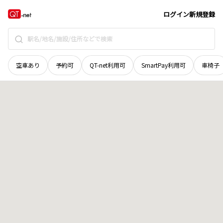
北海道
札幌市北区
あいの里四条
地域選択で探す
ログイン
新規登録
空車あり
予約可
QT-net利用可
SmartPay利用可
車椅子