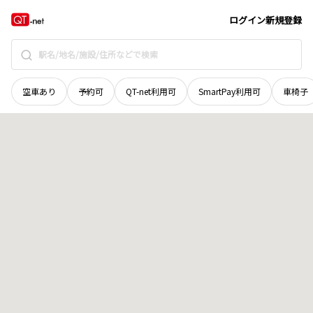
北海道
札幌市北区
北三十四条西
地域選択で探す
ログイン
新規登録
空車あり
予約可
QT-net利用可
SmartPay利用可
車椅子