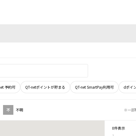
net 予約可
QT-netポイントが貯まる
QT-net SmartPay利用可
dポイ
不
不明
※一部
0件表示
1