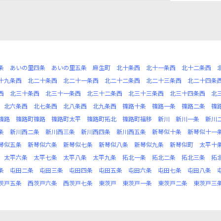
条
あいの里四条
あいの里五条
麻生町
北十条西
北十一条西
北十二条西
十九条西
北二十条西
北二十一条西
北二十二条西
北二十三条西
北二十四条
西
北三十条西
北三十一条西
北三十二条西
北三十三条西
北三十四条西
北
北六条西
北七条西
北八条西
北九条西
篠路十条
篠路一条
篠路二条
篠
篠路
篠路町篠路
篠路町太平
篠路町拓北
篠路町福移
新川
新川一条
新川
条
新川西二条
新川西三条
新川西四条
新川西五条
新琴似十条
新琴似十一
琴似五条
新琴似六条
新琴似七条
新琴似八条
新琴似九条
新琴似町
太平十
太平六条
太平七条
太平八条
太平九条
拓北一条
拓北二条
拓北三条
拓
条
屯田二条
屯田三条
屯田四条
屯田五条
屯田六条
屯田七条
屯田八条
茨戸五条
西茨戸六条
西茨戸七条
東茨戸
東茨戸一条
東茨戸二条
東茨戸三