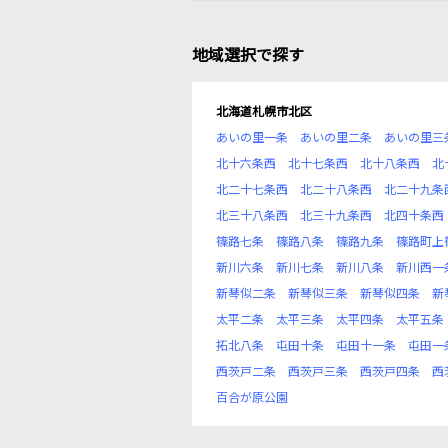
地域選択で探す
北海道札幌市北区
あいの里一条
あいの里二条
あいの里三
北十六条西
北十七条西
北十八条西
北
北二十七条西
北二十八条西
北二十九条
北三十八条西
北三十九条西
北四十条西
篠路七条
篠路八条
篠路九条
篠路町上
新川六条
新川七条
新川八条
新川西一
新琴似二条
新琴似三条
新琴似四条
新
太平二条
太平三条
太平四条
太平五条
拓北八条
屯田十条
屯田十一条
屯田一
西茨戸二条
西茨戸三条
西茨戸四条
西
百合が原公園