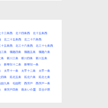
北十三条西
北十四条西
北十五条西
西
北二十五条西
北二十六条西
三十五条西
北三十六条西
北三十七条西
路三条
篠路四条
篠路五条
篠路六条
二条
新川三条
新川四条
新川五条
条
新琴似十二条
新琴似一条
条
太平十一条
太平十二条
太平一条
北四条
拓北五条
拓北六条
拓北七条
屯田九条
屯田町
西茨戸
西茨戸一条
条
東茨戸四条
南あいの里
百合が原