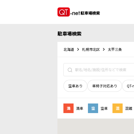
駐車場検索
駐車場検索
北海道
札幌市北区
太平三条
空車あり
車椅子対応あり
QT-
満
満車
空
空車
混
混雑