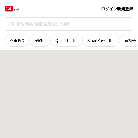
北海道
札幌市北区
屯田四条
地域選択で探す
ログイン
新規登録
空車あり
予約可
QT-net利用可
SmartPay利用可
車椅子