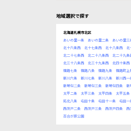
地域選択で探す
北海道札幌市北区
あいの里一条
あいの里二条
あいの里三
北十六条西
北十七条西
北十八条西
北
北二十七条西
北二十八条西
北二十九条
北三十八条西
北三十九条西
北四十条西
篠路七条
篠路八条
篠路九条
篠路町上
新川六条
新川七条
新川八条
新川西一
新琴似二条
新琴似三条
新琴似四条
新
太平二条
太平三条
太平四条
太平五条
拓北八条
屯田十条
屯田十一条
屯田一
西茨戸二条
西茨戸三条
西茨戸四条
西
百合が原公園