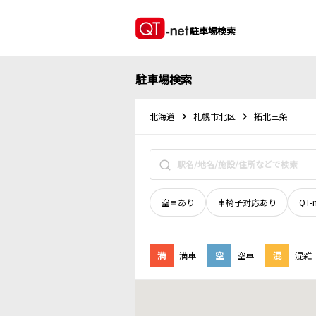
駐車場検索
駐車場検索
北海道
札幌市北区
拓北三条
空車あり
車椅子対応あり
QT-
満
満車
空
空車
混
混雑