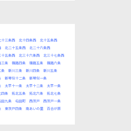
北十三条西
北十四条西
北十五条西
西
北二十五条西
北二十六条西
三十五条西
北三十六条西
北三十七条西
路三条
篠路四条
篠路五条
篠路六条
二条
新川三条
新川四条
新川五条
条
新琴似十二条
新琴似一条
条
太平十一条
太平十二条
太平一条
北四条
拓北五条
拓北六条
拓北七条
屯田九条
屯田町
西茨戸
西茨戸一条
条
東茨戸四条
南あいの里
百合が原