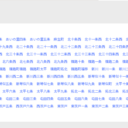
条
あいの里四条
あいの里五条
麻生町
北十条西
北十一条西
北十二条西
十九条西
北二十条西
北二十一条西
北二十二条西
北二十三条西
北二十四条
西
北三十条西
北三十一条西
北三十二条西
北三十三条西
北三十四条西
北
北六条西
北七条西
北八条西
北九条西
篠路十条
篠路一条
篠路二条
篠
篠路
篠路町篠路
篠路町太平
篠路町拓北
篠路町福移
新川
新川一条
新川
条
新川西二条
新川西三条
新川西四条
新川西五条
新琴似十条
新琴似十一
琴似五条
新琴似六条
新琴似七条
新琴似八条
新琴似九条
新琴似町
太平十
太平六条
太平七条
太平八条
太平九条
拓北一条
拓北二条
拓北三条
拓
条
屯田二条
屯田三条
屯田四条
屯田五条
屯田六条
屯田七条
屯田八条
茨戸五条
西茨戸六条
西茨戸七条
東茨戸
東茨戸一条
東茨戸二条
東茨戸三