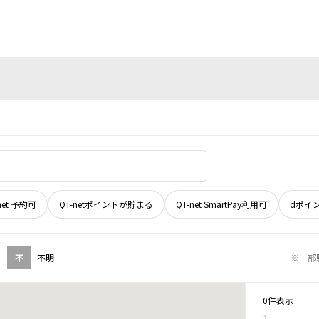
net 予約可
QT-netポイントが貯まる
QT-net SmartPay利用可
dポイ
不
不明
※一部
0件表示
1