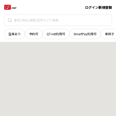
北海道
札幌市北区
新琴似一条
地域選択で探す
ログイン
新規登録
空車あり
予約可
QT-net利用可
SmartPay利用可
車椅子