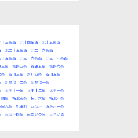
北十三条西
北十四条西
北十五条西
西
北二十五条西
北二十六条西
三十五条西
北三十六条西
北三十七条西
路三条
篠路四条
篠路五条
篠路六条
二条
新川三条
新川四条
新川五条
条
新琴似十二条
新琴似一条
条
太平十一条
太平十二条
太平一条
北四条
拓北五条
拓北六条
拓北七条
屯田九条
屯田町
西茨戸
西茨戸一条
条
東茨戸四条
南あいの里
百合が原