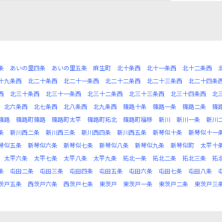
条
あいの里四条
あいの里五条
麻生町
北十条西
北十一条西
北十二条西
十九条西
北二十条西
北二十一条西
北二十二条西
北二十三条西
北二十四条
西
北三十条西
北三十一条西
北三十二条西
北三十三条西
北三十四条西
北
北六条西
北七条西
北八条西
北九条西
篠路十条
篠路一条
篠路二条
篠
篠路
篠路町篠路
篠路町太平
篠路町拓北
篠路町福移
新川
新川一条
新川
条
新川西二条
新川西三条
新川西四条
新川西五条
新琴似十条
新琴似十一
琴似五条
新琴似六条
新琴似七条
新琴似八条
新琴似九条
新琴似町
太平十
太平六条
太平七条
太平八条
太平九条
拓北一条
拓北二条
拓北三条
拓
条
屯田二条
屯田三条
屯田四条
屯田五条
屯田六条
屯田七条
屯田八条
茨戸五条
西茨戸六条
西茨戸七条
東茨戸
東茨戸一条
東茨戸二条
東茨戸三