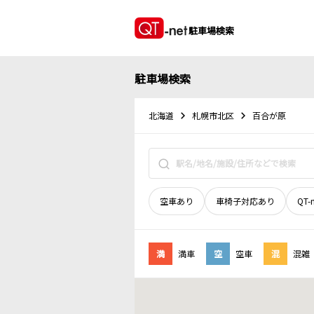
駐車場検索
駐車場検索
北海道
札幌市北区
百合が原
空車あり
車椅子対応あり
QT-
満
満車
空
空車
混
混雑