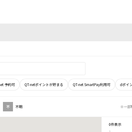
net 予約可
QT-netポイントが貯まる
QT-net SmartPay利用可
dポイ
不
不明
※一部
0件表示
1