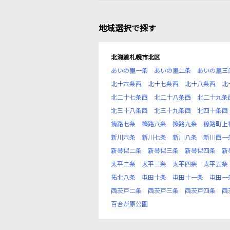
地域選択で探す
北海道札幌市北区
あいの里一条
あいの里二条
あいの里三
北十六条西
北十七条西
北十八条西
北
北二十七条西
北二十八条西
北二十九条
北三十八条西
北三十九条西
北四十条西
篠路七条
篠路八条
篠路九条
篠路町上
新川六条
新川七条
新川八条
新川西一
新琴似二条
新琴似三条
新琴似四条
新
太平二条
太平三条
太平四条
太平五条
拓北八条
屯田十条
屯田十一条
屯田一
西茨戸二条
西茨戸三条
西茨戸四条
西
百合が原公園