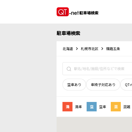
駐車場検索
駐車場検索
北海道
札幌市北区
篠路五条
空車あり
車椅子対応あり
QT-
満
満車
空
空車
混
混雑