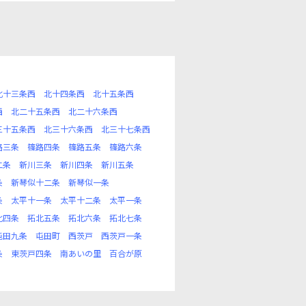
北十三条西
北十四条西
北十五条西
西
北二十五条西
北二十六条西
三十五条西
北三十六条西
北三十七条西
路三条
篠路四条
篠路五条
篠路六条
二条
新川三条
新川四条
新川五条
条
新琴似十二条
新琴似一条
条
太平十一条
太平十二条
太平一条
北四条
拓北五条
拓北六条
拓北七条
屯田九条
屯田町
西茨戸
西茨戸一条
条
東茨戸四条
南あいの里
百合が原