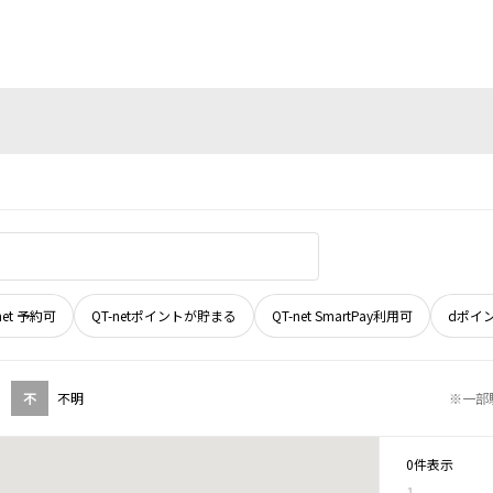
net 予約可
QT-netポイントが貯まる
QT-net SmartPay利用可
dポイ
不
不明
※一部
0件表示
1