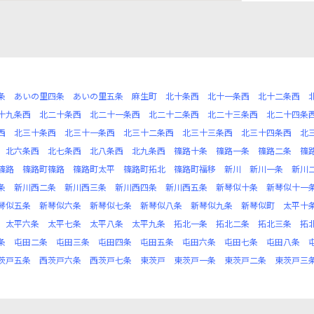
条
あいの里四条
あいの里五条
麻生町
北十条西
北十一条西
北十二条西
十九条西
北二十条西
北二十一条西
北二十二条西
北二十三条西
北二十四条
西
北三十条西
北三十一条西
北三十二条西
北三十三条西
北三十四条西
北
北六条西
北七条西
北八条西
北九条西
篠路十条
篠路一条
篠路二条
篠
篠路
篠路町篠路
篠路町太平
篠路町拓北
篠路町福移
新川
新川一条
新川
条
新川西二条
新川西三条
新川西四条
新川西五条
新琴似十条
新琴似十一
琴似五条
新琴似六条
新琴似七条
新琴似八条
新琴似九条
新琴似町
太平十
太平六条
太平七条
太平八条
太平九条
拓北一条
拓北二条
拓北三条
拓
条
屯田二条
屯田三条
屯田四条
屯田五条
屯田六条
屯田七条
屯田八条
茨戸五条
西茨戸六条
西茨戸七条
東茨戸
東茨戸一条
東茨戸二条
東茨戸三