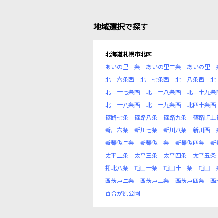
地域選択で探す
北海道札幌市北区
あいの里一条
あいの里二条
あいの里三
北十六条西
北十七条西
北十八条西
北
北二十七条西
北二十八条西
北二十九条
北三十八条西
北三十九条西
北四十条西
篠路七条
篠路八条
篠路九条
篠路町上
新川六条
新川七条
新川八条
新川西一
新琴似二条
新琴似三条
新琴似四条
新
太平二条
太平三条
太平四条
太平五条
拓北八条
屯田十条
屯田十一条
屯田一
西茨戸二条
西茨戸三条
西茨戸四条
西
百合が原公園