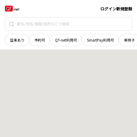
北海道
札幌市厚別区
もみじ台西
地域選択で探す
ログイン
新規登録
空車あり
予約可
QT-net利用可
SmartPay利用可
車椅子