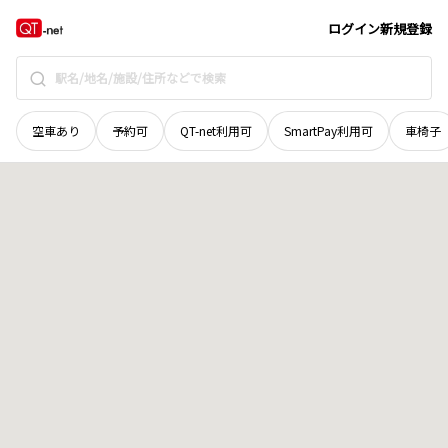
北海道
札幌市厚別区
上野幌三条
地域選択で探す
ログイン
新規登録
空車あり
予約可
QT-net利用可
SmartPay利用可
車椅子