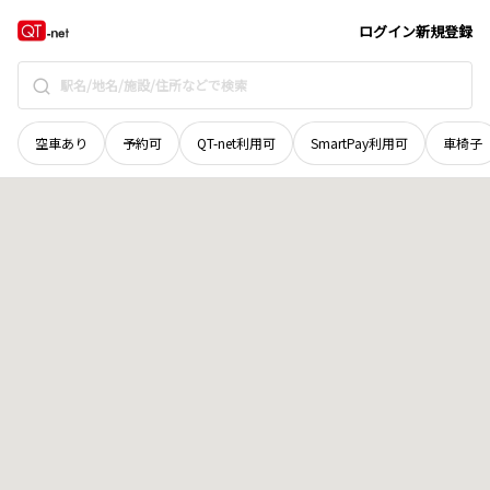
北海道
札幌市厚別区
上野幌二条
地域選択で探す
ログイン
新規登録
空車あり
予約可
QT-net利用可
SmartPay利用可
車椅子