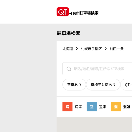
駐車場検索
駐車場検索
北海道
札幌市手稲区
前田一条
空車あり
車椅子対応あり
QT-
満
満車
空
空車
混
混雑