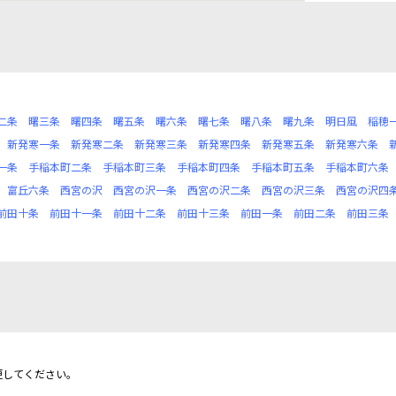
二条
曙三条
曙四条
曙五条
曙六条
曙七条
曙八条
曙九条
明日風
稲穂
新発寒一条
新発寒二条
新発寒三条
新発寒四条
新発寒五条
新発寒六条
一条
手稲本町二条
手稲本町三条
手稲本町四条
手稲本町五条
手稲本町六条
富丘六条
西宮の沢
西宮の沢一条
西宮の沢二条
西宮の沢三条
西宮の沢四
前田十条
前田十一条
前田十二条
前田十三条
前田一条
前田二条
前田三条
更してください。