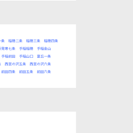
一条
稲穂二条
稲穂三条
稲穂四条
新発寒七条
手稲稲穂
手稲金山
手稲前田
手稲山口
富丘一条
条
西宮の沢五条
西宮の沢六条
前田四条
前田五条
前田六条