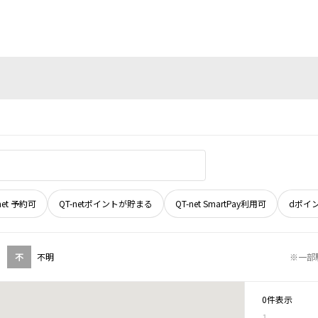
net 予約可
QT-netポイントが貯まる
QT-net SmartPay利用可
dポイ
不
不明
※一部
0件表示
1