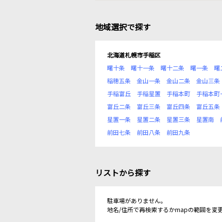
地域選択で探す
北海道札幌市手稲区
曙十条
曙十一条
曙十二条
曙一条
曙
稲穂五条
金山一条
金山二条
金山三条
手稲富丘
手稲星置
手稲本町
手稲本町
富丘二条
富丘三条
富丘四条
富丘五条
星置一条
星置二条
星置三条
星置南
前田七条
前田八条
前田九条
リストから探す
駐車場がありません。
地名/住所で再検索するかmapの範囲を変