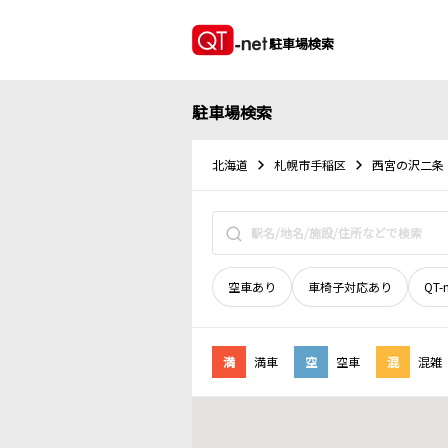
駐車場検索
駐車場検索
北海道
札幌市手稲区
西宮の沢二条
空車あり
車椅子対応あり
QT-
満
満車
空
空車
混
混雑