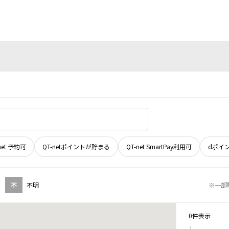
net 予約可
QT-netポイントが貯まる
QT-net SmartPay利用可
dポイ
不
不明
※一部
0件表示
1