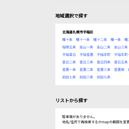
地域選択で探す
北海道札幌市手稲区
曙十条
曙十一条
曙十二条
曙一条
曙
稲穂五条
金山一条
金山二条
金山三条
手稲富丘
手稲星置
手稲本町
手稲本町
富丘二条
富丘三条
富丘四条
富丘五条
星置一条
星置二条
星置三条
星置南
前田七条
前田八条
前田九条
リストから探す
駐車場がありません。
地名/住所で再検索するかmapの範囲を変