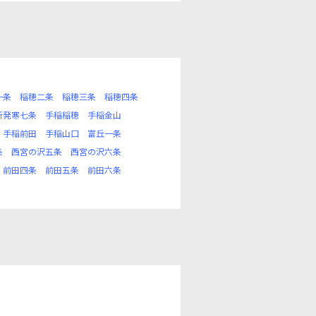
一条
稲穂二条
稲穂三条
稲穂四条
新発寒七条
手稲稲穂
手稲金山
手稲前田
手稲山口
富丘一条
条
西宮の沢五条
西宮の沢六条
前田四条
前田五条
前田六条