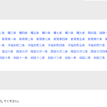
二条
曙三条
曙四条
曙五条
曙六条
曙七条
曙八条
曙九条
明日風
稲穂
新発寒一条
新発寒二条
新発寒三条
新発寒四条
新発寒五条
新発寒六条
一条
手稲本町二条
手稲本町三条
手稲本町四条
手稲本町五条
手稲本町六条
富丘六条
西宮の沢
西宮の沢一条
西宮の沢二条
西宮の沢三条
西宮の沢四
前田十条
前田十一条
前田十二条
前田十三条
前田一条
前田二条
前田三条
更してください。