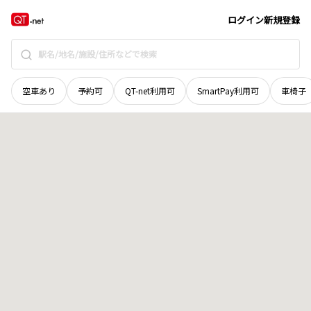
北海道
札幌市東区
中沼二条
地域選択で探す
ログイン
新規登録
空車あり
予約可
QT-net利用可
SmartPay利用可
車椅子