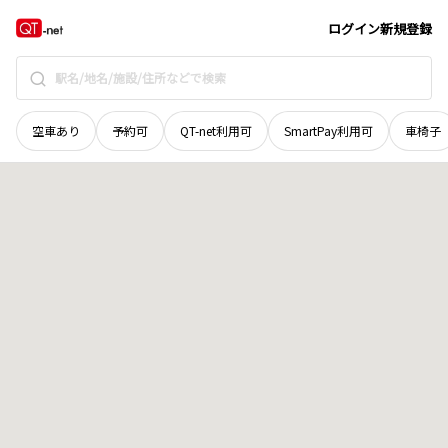
北海道
札幌市東区
伏古二条
地域選択で探す
ログイン
新規登録
空車あり
予約可
QT-net利用可
SmartPay利用可
車椅子